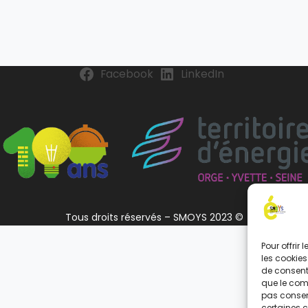
Facebook
LinkedIn
Tous droits réservés – SMOYS 2023 ©
Pour offrir
les cookies
de consenti
que le comp
pas consent
certaines c