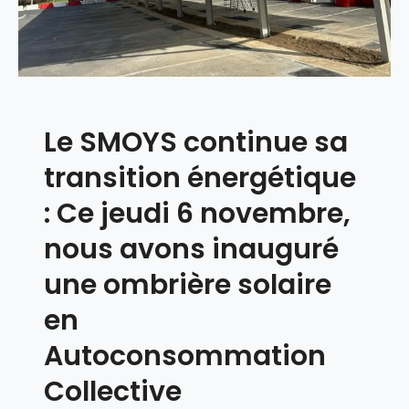
r
s
a
r
t
i
Le SMOYS continue sa
s
t
transition énergétique
i
q
: Ce jeudi 6 novembre,
u
nous avons inauguré
e
n
une ombrière solaire
a
en
t
i
Autoconsommation
o
n
Collective
a