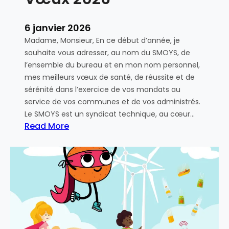
a
t
6 janvier 2026
t
Madame, Monsieur, En ce début d’année, je
e
souhaite vous adresser, au nom du SMOYS, de
c
l’ensemble du bureau et en mon nom personnel,
h
mes meilleurs vœux de santé, de réussite et de
n
sérénité dans l’exercice de vos mandats au
i
service de vos communes et de vos administrés.
q
Le SMOYS est un syndicat technique, au cœur…
u
Read More
e
:
,
V
o
œ
p
u
é
x
r
2
a
0
t
2