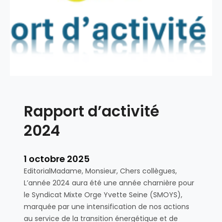
i
e
n
j
t
e
e
u
r
d
p
i
r
6
é
n
f
o
Rapport d’activité
e
v
c
2024
e
t
m
o
b
r
1 octobre 2025
r
a
EditorialMadame, Monsieur, Chers collègues,
e
l
L’année 2024 aura été une année charnière pour
,
n
le Syndicat Mixte Orge Yvette Seine (SMOYS),
n
°
marquée par une intensification de nos actions
o
2
au service de la transition énergétique et de