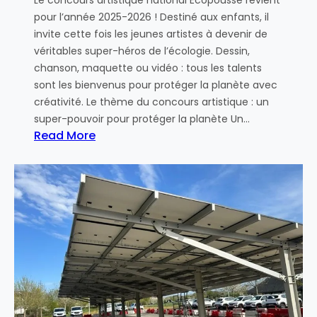
v
pour l’année 2025-2026 ! Destiné aux enfants, il
i
invite cette fois les jeunes artistes à devenir de
c
véritables super-héros de l’écologie. Dessin,
e
chanson, maquette ou vidéo : tous les talents
d
sont les bienvenus pour protéger la planète avec
e
créativité. Le thème du concours artistique : un
s
super-pouvoir pour protéger la planète Un…
c
Read More
o
:
m
L
m
e
u
n
c
e
o
s
n
c
o
u