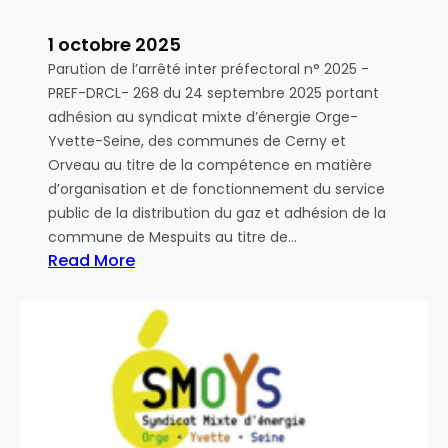
6
s
!
i
1 octobre 2025
t
Parution de l’arrêté inter préfectoral n° 2025 -
i
PREF-DRCL- 268 du 24 septembre 2025 portant
o
adhésion au syndicat mixte d’énergie Orge-
n
Yvette-Seine, des communes de Cerny et
é
Orveau au titre de la compétence en matière
n
d’organisation et de fonctionnement du service
e
public de la distribution du gaz et adhésion de la
r
commune de Mespuits au titre de…
g
Read More
é
:
t
A
i
r
q
r
u
ê
e
t
:
é
C