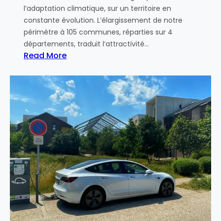
u
0
l’adaptation climatique, sur un territoire en
s
2
constante évolution. L’élargissement de notre
a
5
périmètre à 105 communes, réparties sur 4
v
-
départements, traduit l’attractivité…
o
P
Read More
n
R
:
s
E
R
i
F
a
n
-
p
a
D
p
u
R
o
g
C
r
u
L
t
r
-
d
é
2
’
u
6
a
n
8
c
e
d
t
o
u
i