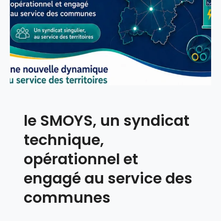
2
e
4
n
–
c
C
e
l
d
i
u
q
P
u
ô
e
l
le SMOYS, un syndicat
z
e
i
E
technique,
c
n
i
e
opérationnel et
r
engagé au service des
g
i
communes
e
I