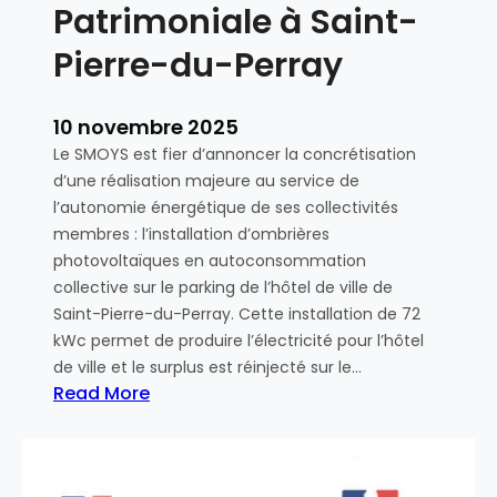
Patrimoniale à Saint-
l
E
Pierre-du-Perray
c
o
p
10 novembre 2025
o
Le SMOYS est fier d’annoncer la concrétisation
u
d’une réalisation majeure au service de
s
l’autonomie énergétique de ses collectivités
s
membres : l’installation d’ombrières
e
photovoltaïques en autoconsommation
collective sur le parking de l’hôtel de ville de
r
Saint-Pierre-du-Perray. Cette installation de 72
e
kWc permet de produire l’électricité pour l’hôtel
v
de ville et le surplus est réinjecté sur le…
i
Read More
e
:
n
L
t
e
p