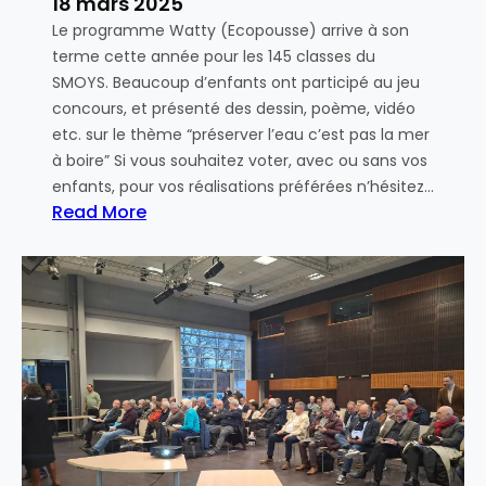
c
18 mars 2025
a
t
Le programme Watty (Ecopousse) arrive à son
l
i
terme cette année pour les 145 classes du
l
v
SMOYS. Beaucoup d’enfants ont participé au jeu
a
e
concours, et présenté des dessin, poème, vidéo
t
P
etc. sur le thème “préserver l’eau c’est pas la mer
i
a
à boire” Si vous souhaitez voter, avec ou sans vos
o
t
enfants, pour vos réalisations préférées n’hésitez…
n
r
Read More
d
i
:
e
m
E
R
o
c
e
n
o
c
i
p
h
a
o
a
l
u
r
e
s
g
à
s
e
S
e
d