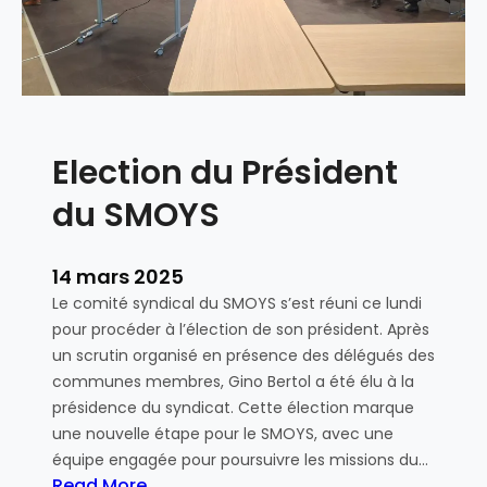
a
–
e
i
C
V
n
o
é
t
n
h
-
c
i
P
o
c
Election du Président
i
u
u
e
r
l
du SMOYS
r
s
e
r
:
s
e
l
14 mars 2025
E
-
e
l
Le comité syndical du SMOYS s’est réuni ce lundi
d
s
e
pour procéder à l’élection de son président. Après
u
v
c
un scrutin organisé en présence des délégués des
-
o
t
communes membres, Gino Bertol a été élu à la
P
t
r
présidence du syndicat. Cette élection marque
e
e
i
une nouvelle étape pour le SMOYS, avec une
r
s
q
équipe engagée pour poursuivre les missions du…
r
s
Read More
u