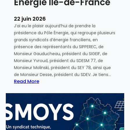
Energie Ile-de-France
u
S
M
22 juin 2026
O
J’ai eu le plaisir aujourd’hui de prendre la
Y
présidence du Pôle Énergie, qui regroupe plusieurs
S
grands syndicats d’énergie franciliens, en
d
présence des représentants du SIPPEREC, de
u
Monsieur Gauducheau, président du SIGEIF, de
2
Monsieur Yvroud, président du SDESM 77, de
2
Monsieur Molinski, président du SEY 78, ainsi que
j
de Monsieur Desse, président du SDEV. Je tiens…
a
Read More
n
:
v
P
i
r
e
é
r
s
2
i
0
d