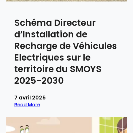
m
2
v
b
4
i
r
Schéma Directeur
s
t
i
e
é
è
d’Installation de
p
2
r
t
0
Recharge de Véhicules
e
e
2
s
Electriques sur le
m
4
o
b
territoire du SMOYS
l
r
a
e
2025-2030
i
2
r
0
e
7 avril 2025
2
e
Read More
5
n
:
A
S
u
c
t
h