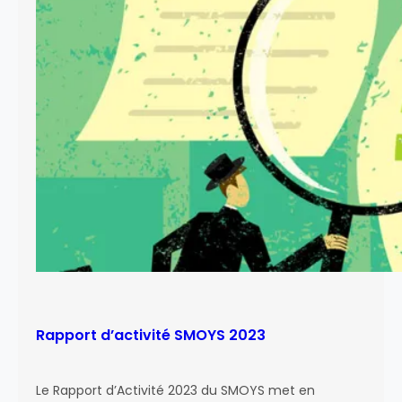
n
u
t
S
d
M
u
O
S
Y
M
S
O
2
Y
0
S
2
5
-
2
0
3
0
Rapport d’activité SMOYS 2023
Le Rapport d’Activité 2023 du SMOYS met en