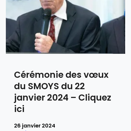
r
t
d
’
a
c
t
i
v
i
Cérémonie des vœux
t
é
du SMOYS du 22
S
M
janvier 2024 – Cliquez
O
ici
Y
S
2
26 janvier 2024
0